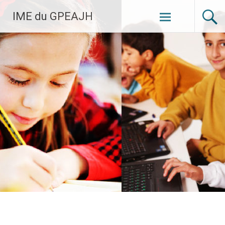
Aller
IME du GPEAJH
au
contenu
principal