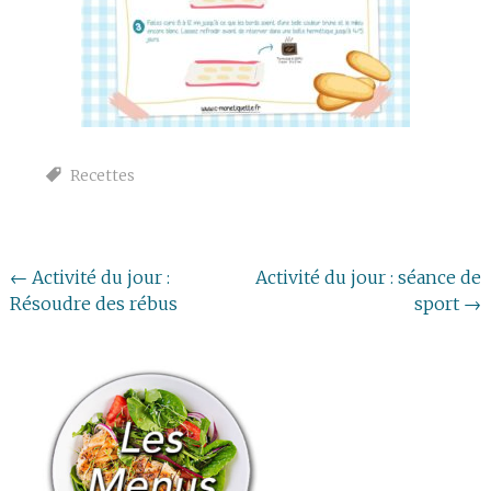
Recettes
Navigation
←
Activité du jour :
Activité du jour : séance de
Résoudre des rébus
sport
→
de
l'article