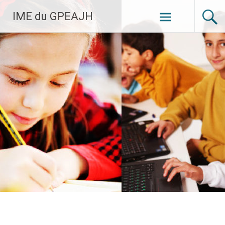
Aller
IME du GPEAJH
au
contenu
principal