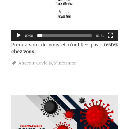
00:00
01:41
Prenez soin de vous et n’oubliez pas :
restez
chez vous
.
A savoir
,
Covid 19
,
S'informer