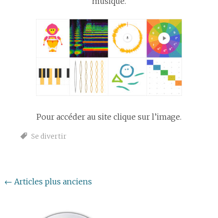
musique.
Pour accéder au site clique sur l’image.
Se divertir
Navigation
←
Articles plus anciens
au
sein