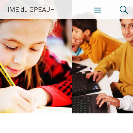
Aller
IME du GPEAJH
au
contenu
principal