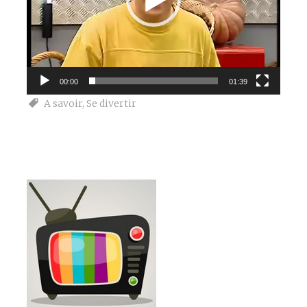
00:00
01:39
A savoir
,
Se divertir