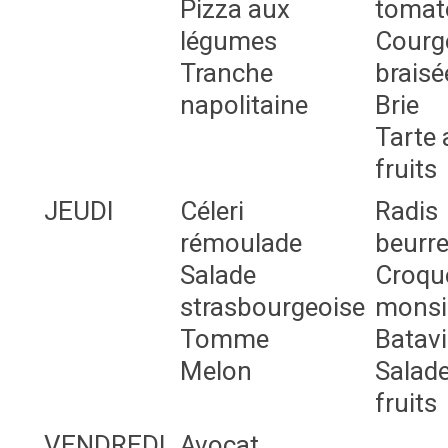
Pizza aux
tomat
légumes
Courg
Tranche
braisé
napolitaine
Brie
Tarte 
fruits
JEUDI
Céleri
Radis
rémoulade
beurr
Salade
Croqu
strasbourgeoise
monsi
Tomme
Batav
Melon
Salade
fruits
VENDREDI
Avocat