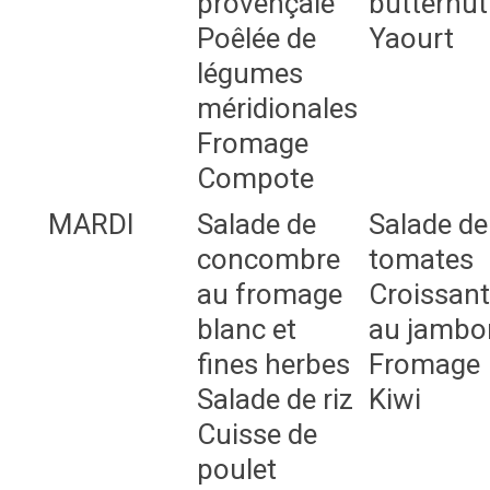
provençale
butternut
Poêlée de
Yaourt
légumes
méridionales
Fromage
Compote
MARDI
Salade de
Salade de
concombre
tomates
au fromage
Croissant
blanc et
au jambo
fines herbes
Fromage
Salade de riz
Kiwi
Cuisse de
poulet