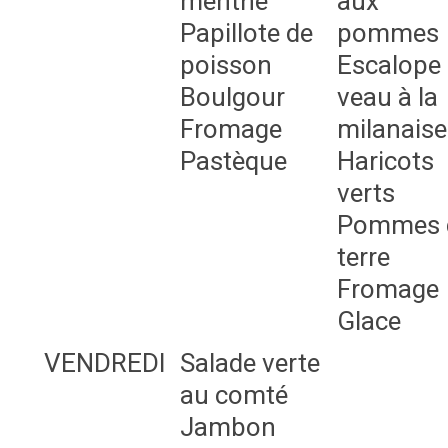
menthe
aux
Papillote de
pommes
poisson
Escalope
Boulgour
veau à la
Fromage
milanaise
Pastèque
Haricots
verts
Pommes 
terre
Fromage
Glace
VENDREDI
Salade verte
au comté
Jambon