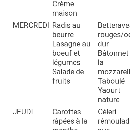
Crème
maison
MERCREDI
Radis au
Betterave
beurre
rouges/o
Lasagne au
dur
boeuf et
Bâtonnet
légumes
la
Salade de
mozzarel
fruits
Taboulé
Yaourt
nature
JEUDI
Carottes
Céleri
râpées à la
rémoulad