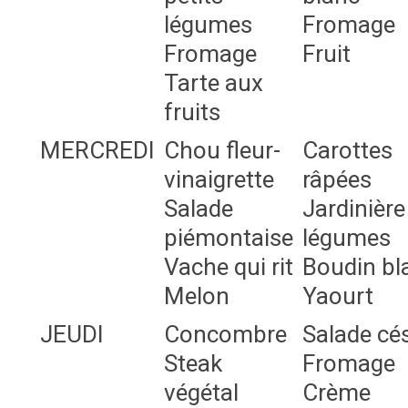
légumes
Fromage
Fromage
Fruit
Tarte aux
fruits
MERCREDI
Chou fleur-
Carottes
vinaigrette
râpées
Salade
Jardinière
piémontaise
légumes
Vache qui rit
Boudin bl
Melon
Yaourt
JEUDI
Concombre
Salade cé
Steak
Fromage
végétal
Crème