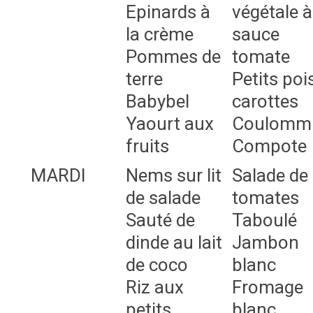
Epinards à
végétale à
la crème
sauce
Pommes de
tomate
terre
Petits poi
Babybel
carottes
Yaourt aux
Coulommi
fruits
Compote
MARDI
Nems sur lit
Salade de
de salade
tomates
Sauté de
Taboulé
dinde au lait
Jambon
de coco
blanc
Riz aux
Fromage
petits
blanc