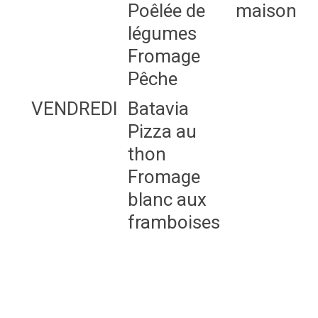
Poêlée de
maison
légumes
Fromage
Pêche
VENDREDI
Batavia
Pizza au
thon
Fromage
blanc aux
framboises