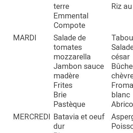
terre
Riz au 
Emmental
Compote
MARDI
Salade de
Tabou
tomates
Salad
mozzarella
césar
Jambon sauce
Bûche
madère
chèvr
Frites
Froma
Brie
blanc
Pastèque
Abrico
MERCREDI
Batavia et oeuf
Asper
dur
Poiss