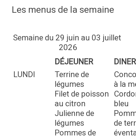
Les menus de la semaine
Semaine du 29 juin au 03 juillet
2026
DÉJEUNER
DINER
LUNDI
Terrine de
Conc
légumes
à la 
Filet de poisson
Cordo
au citron
bleu
Julienne de
Pomm
légumes
de ter
Pommes de
éventa